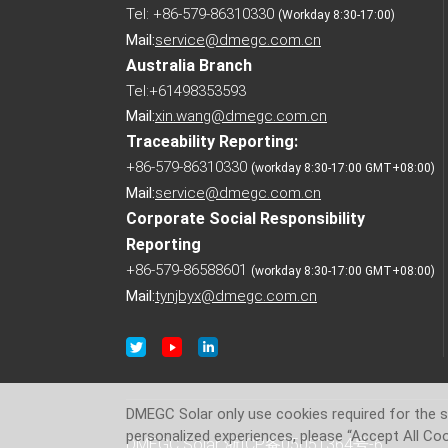
Tel: +86-579-86310330
(Workday 8:30-17:00)
Mail:
service@dmegc.com.cn
Australia Branch
Tel:+61498353593
Mail:
xin.wang@dmegc.com.cn
Traceability Reporting:
+86-579-86310330
(workday 8:30-17:00 GMT+08:00)
Mail:
service@dmegc.com.cn
Corporate Social Responsibility
Reporting
+86-579-86588601
(workday 8:30-17:00 GMT+08:00)
Mail:
tynjbyx@dmegc.com.cn
DMEGC Solar only use cookies required for the si
personalized experiences, please “Accept All Coo
DMEGC Solar
浙ICP备05051364号-6