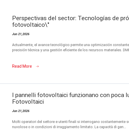
Perspectivas del sector: Tecnologías de pró
fotovoltaico\"
Jun 21,2026
Actualmente, el avance tecnológico permite una optimización constant
precisión técnica y una gestión eficiente de los recursos materiales. DM
Read More
I pannelli fotovoltaici funzionano con poca l
Fotovoltaici
Jun 21,2026
Molti operatori del settore e utenti finali si interrogano costantemente su
nuvolose o in condizioni di irraggiamento limitato. La capacità di gen...