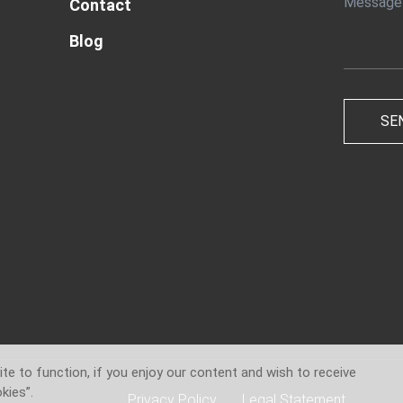
Contact
Blog
te to function, if you enjoy our content and wish to receive
kies”.
Privacy Policy
Legal Statement