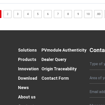
2
3
4
5
6
7
8
9
10
..80
Conta
Solutions
PVmodule Authenticity
Products
Dealer Query
Type of 
Innovation
Origin Traceability
Download
Contact Form
News
About us